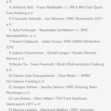
e.V.
4 Johanna Süß - Franz Rothballer / 1. RR & BW Club Quick
Feet Amberg e.V.
5 Franziska Schmidt - Jan Wimmer / RRC Rosenheim 1977
e.V.
6 Julia Forberger - Maximilian Senftleben / 1. RRC
Neustadt/Wstr. e.V.
7 Noemi Caldarulo - Julian Gross / RRC DAMO Winterthur
(CH)
8 Juliana Schumacher - Daniel Langer / Rockin Wormel
Worms e.V.
9 Nicole Tie - Sven Freimuth / Rock'n'Roll emotions Freiburg
e.V.
10 Carina Julia Kreuzpointner - Vitus Reiter / RRBC
Fly'n'dance Freising e.V.
11 Janique Steiner - Jascha Steiner / RRC Rocking Stars
Plochingen e.V.
12 Lea Andres - Marc Velten / TSV Ford Saarlouis-
Steinrausch 1977 e.V.
13 Marina Leukhin - Eberhard Walther / RRC Sylvester