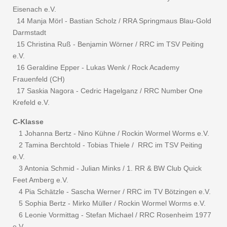
Eisenach e.V.
14 Manja Mörl - Bastian Scholz / RRA Springmaus Blau-Gold
Darmstadt
15 Christina Ruß - Benjamin Wörner / RRC im TSV Peiting
e.V.
16 Geraldine Epper - Lukas Wenk / Rock Academy
Frauenfeld (CH)
17 Saskia Nagora - Cedric Hagelganz / RRC Number One
Krefeld e.V.
C-Klasse
1 Johanna Bertz - Nino Kühne / Rockin Wormel Worms e.V.
2 Tamina Berchtold - Tobias Thiele / RRC im TSV Peiting
e.V.
3 Antonia Schmid - Julian Minks / 1. RR & BW Club Quick
Feet Amberg e.V.
4 Pia Schätzle - Sascha Werner / RRC im TV Bötzingen e.V.
5 Sophia Bertz - Mirko Müller / Rockin Wormel Worms e.V.
6 Leonie Vormittag - Stefan Michael / RRC Rosenheim 1977
e.V.