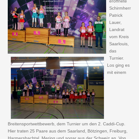
eröffnete
Schirmherr
Patrick
Lauer,
Landrat
vom Kreis
Saarlouis,
das
Turnier.
Los ging es
mit einem
Breitensportwettbewerb, dem Turnier um den 2. Caddi-Cup.
Hier traten 25 Paare aus dem Saarland, Bötzingen, Freiburg,
Harmersbachtal, Mering und sogar aus der Schweiz an. Von